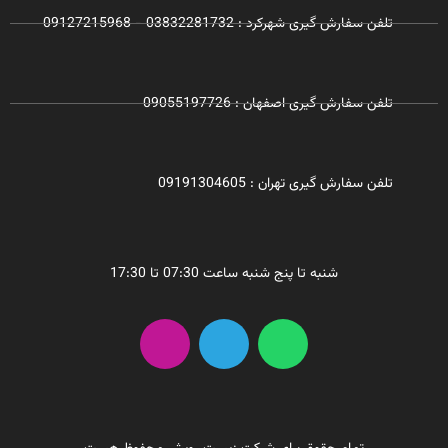
تلفن سفارش گیری شهرکرد : 03832281732 - 09127215968
تلفن سفارش گیری اصفهان : 09055197726
تلفن سفارش گیری تهران : 09191304605
شنبه تا پنج شنبه ساعت 07:30 تا 17:30
I
T
W
n
e
h
s
l
a
t
e
t
a
g
s