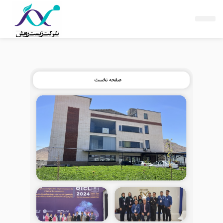
فتن
ه
حتوا