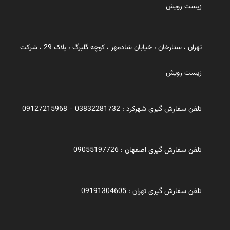
زیست رویش
تهران ، ستارخان ، خیابان شادمهر ، کوچه گلبرگ ، پلاک 29 ، شرکت
زیست رویش
تلفن سفارش گیری شهرکرد : 03832281732 - 09127215968
تلفن سفارش گیری اصفهان : 09055197726
تلفن سفارش گیری تهران : 09191304605