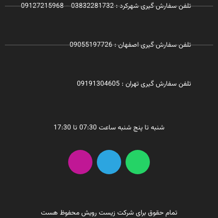
تلفن سفارش گیری شهرکرد : 03832281732 - 09127215968
تلفن سفارش گیری اصفهان : 09055197726
تلفن سفارش گیری تهران : 09191304605
شنبه تا پنج شنبه ساعت 07:30 تا 17:30
I
T
W
n
e
h
s
l
a
t
e
t
a
g
s
g
r
a
تمام حقوق برای شرکت زیست رویش محفوظ هست