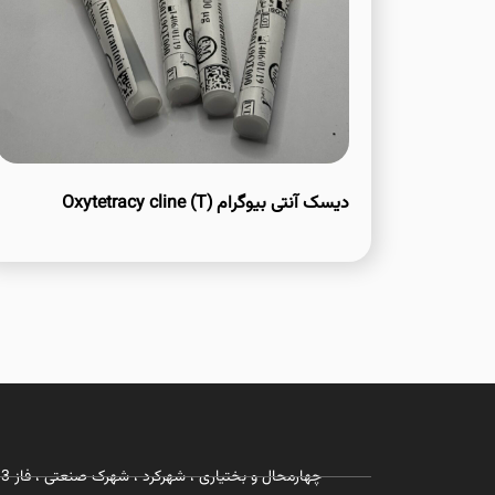
دیسک آنتی بیوگرام Oxytetracy cline (T)
چهارمحال و بختیاری ، شهرکرد ، شهرک صنعتی ، فاز 3 ، شرکت زیست رویش