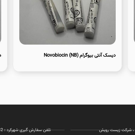
دیسک آنتی بیوگرام Novobiocin (NB)
دی
تلفن سفارش گیری شهرکرد : 03832281732 - 09127215968