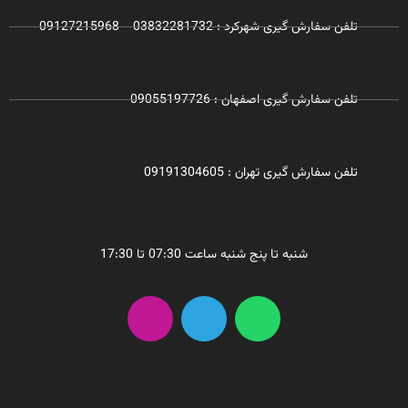
تلفن سفارش گیری شهرکرد : 03832281732 - 09127215968
تلفن سفارش گیری اصفهان : 09055197726
تلفن سفارش گیری تهران : 09191304605
شنبه تا پنج شنبه ساعت 07:30 تا 17:30
I
T
W
n
e
h
s
l
a
t
e
t
a
g
s