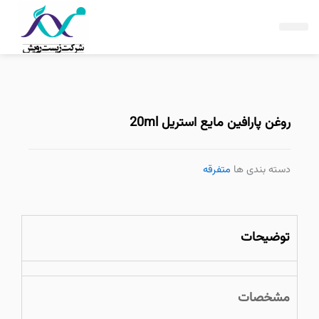
فتن
ه
حتوا
روغن پارافین مایع استریل 20ml
دسته بندی ها
متفرقه
توضیحات
مشخصات