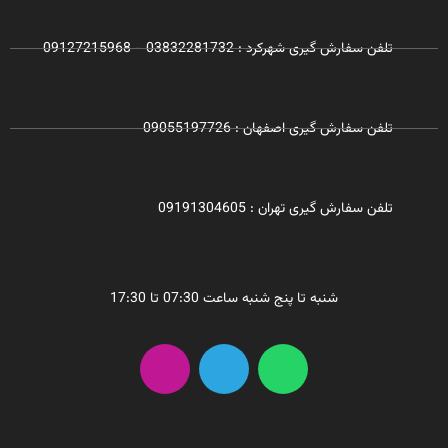
تلفن سفارش گیری شهرکرد : 03832281732 - 09127215968
تلفن سفارش گیری اصفهان : 09055197726
تلفن سفارش گیری تهران : 09191304605
شنبه تا پنج شنبه ساعت 07:30 تا 17:30
I
T
W
n
e
h
s
l
a
t
e
t