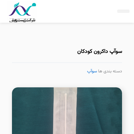
فتن
ه
حتوا
سوآپ داکرون کودکان
دسته بندی ها
سوآپ