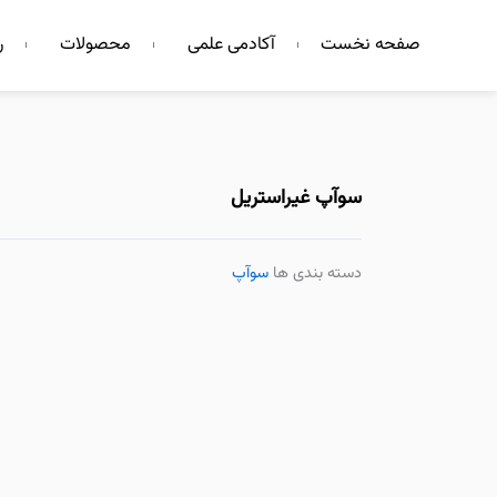
فتن
صفحه نخست
آکادمی علمی
محصولات
ر
ه
حتوا
سوآپ غیراستریل
دسته بندی ها
سوآپ