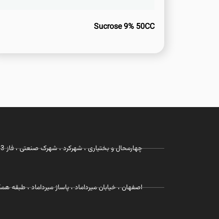
Sucrose 9% 50CC
چهارمحال و بختیاری ، شهرکرد ، شهرک صنعتی ، فاز 3 ، شرکت زیست رویش
اصفهان ، خیابان میرداماد ، پاساژ میرداماد ، طبقه