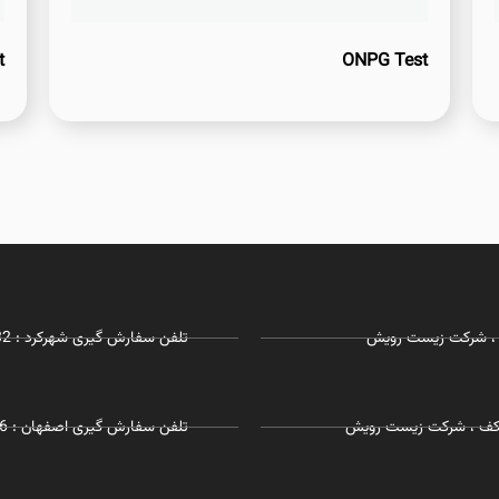
t
ONPG Test
تلفن سفارش گیری شهرکرد : 03832281732 - 09127215968
 همکف ، شرکت زیست رویش
تلفن سفارش گیری اصفهان : 09055197726