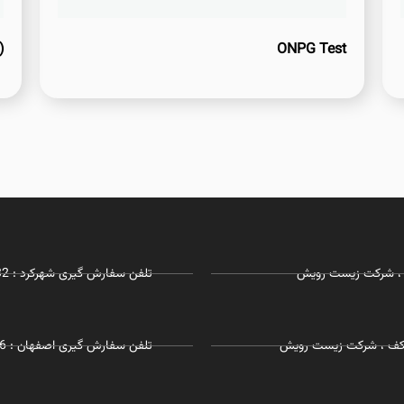
)
ONPG Test
تلفن سفارش گیری شهرکرد : 03832281732 - 09127215968
 همکف ، شرکت زیست رویش
تلفن سفارش گیری اصفهان : 09055197726