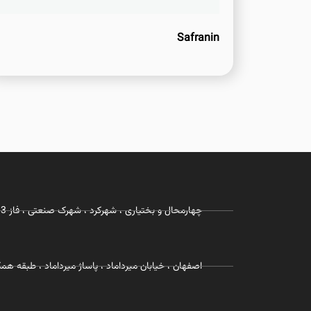
Safranin
چهارمحال و بختیاری ، شهرکرد ، شهرک صنعتی ، فاز 3 ، شرکت زیست رویش
اصفهان ، خیابان میرداماد ، پاساژ میرداماد ، طبقه