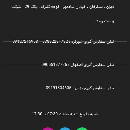
تهران ، ستارخان ، خیابان شادمهر ، کوچه گلبرگ ، پلاک 29 ، شرکت
زیست رویش
تلفن سفارش گیری شهرکرد : 03832281732 - 09127215968
تلفن سفارش گیری اصفهان : 09055197726
تلفن سفارش گیری تهران : 09191304605
شنبه تا پنج شنبه ساعت 07:30 تا 17:30