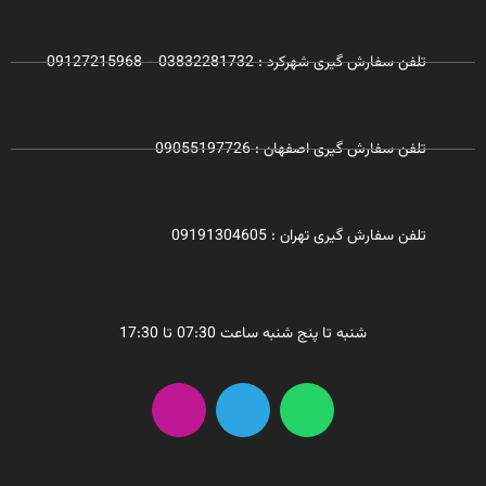
تلفن سفارش گیری شهرکرد : 03832281732 - 09127215968
تلفن سفارش گیری اصفهان : 09055197726
تلفن سفارش گیری تهران : 09191304605
شنبه تا پنج شنبه ساعت 07:30 تا 17:30
I
T
W
n
e
h
s
l
a
t
e
t