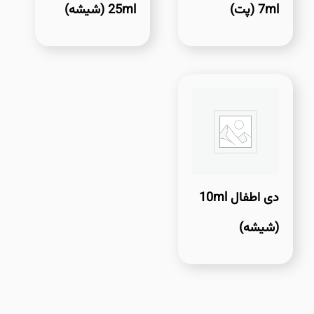
7ml (پت)
25ml (شیشه)
دی اطفال 10ml
(شیشه)