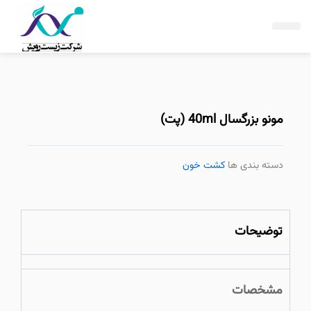
فتن
ه
حتوا
مونو بزرگسال 40ml (پت)
دسته بندی ها
کشت خون
توضیحات
مشخصات