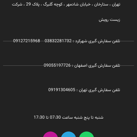
تهران ، ستارخان ، خیابان شادمهر ، کوچه گلبرگ ، پلاک 29 ، شرکت
زیست رویش
تلفن سفارش گیری شهرکرد : 03832281732 - 09127215968
تلفن سفارش گیری اصفهان : 09055197726
تلفن سفارش گیری تهران : 09191304605
شنبه تا پنج شنبه ساعت 07:30 تا 17:30
I
T
W