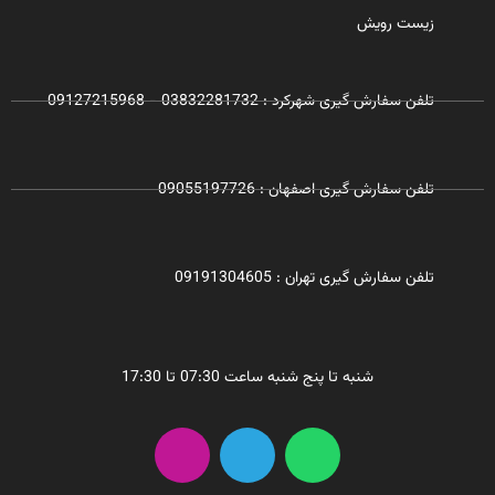
زیست رویش
تلفن سفارش گیری شهرکرد : 03832281732 - 09127215968
تلفن سفارش گیری اصفهان : 09055197726
تلفن سفارش گیری تهران : 09191304605
شنبه تا پنج شنبه ساعت 07:30 تا 17:30
I
T
W
n
e
h