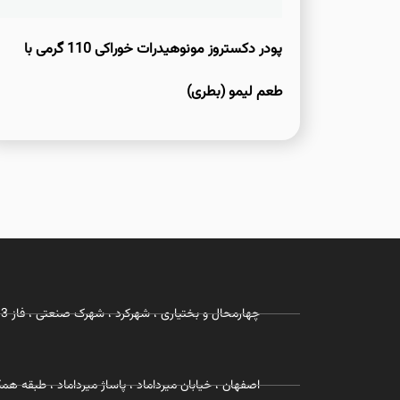
پودر دکستروز مونوهیدرات خوراکی 110 گرمی با
طعم لیمو (بطری)
چهارمحال و بختیاری ، شهرکرد ، شهرک صنعتی ، فاز 3 ، شرکت زیست رویش
اصفهان ، خیابان میرداماد ، پاساژ میرداماد ، طبقه