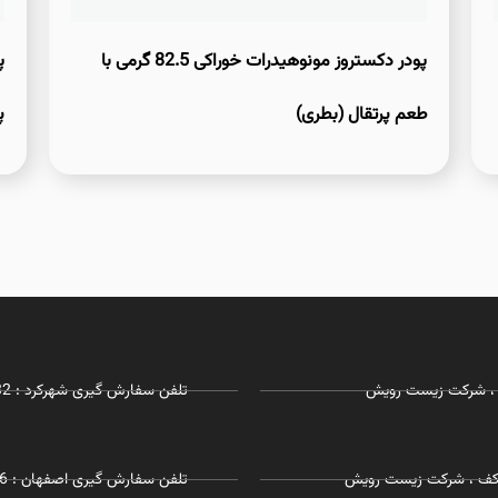
پودر دکستروز مونوهیدرات خوراکی 82.5 گرمی با
طعم پرتقال (بطری)
پ
تلفن سفارش گیری شهرکرد : 03832281732 - 09127215968
 همکف ، شرکت زیست رویش
تلفن سفارش گیری اصفهان : 09055197726