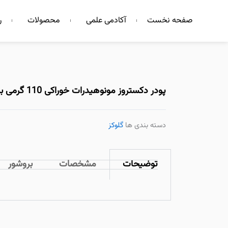
فتن
صفحه نخست
آکادمی علمی
محصولات
ر
ه
حتوا
پودر دکستروز مونوهیدرات خوراکی 110 گرمی با طعم پرتقال (بطری)
دسته بندی ها
گلوکز
توضیحات
مشخصات
بروشور