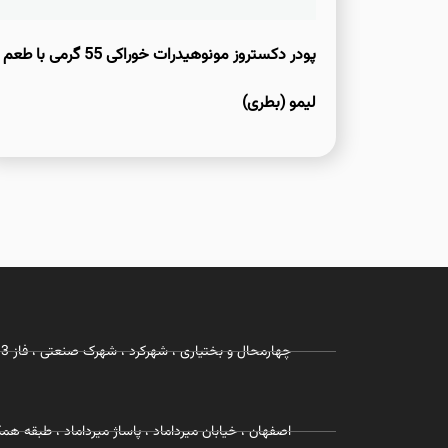
پودر دکستروز مونوهیدرات خوراکی 55 گرمی با طعم
لیمو (بطری)
چهارمحال و بختیاری ، شهرکرد ، شهرک صنعتی ، فاز 3 ، شرکت زیست رویش
اصفهان ، خیابان میرداماد ، پاساژ میرداماد ، طبقه