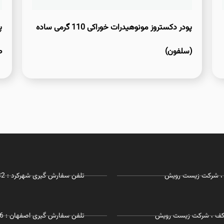
پودر دکستروز مونوهیدرات خوراکی 110 گرمی ساده
(سلفون)
ط
تلفن سفارش گیری شهرکرد : 03832281732 - 09127215968
 همکف ، شرکت زیست رویش
تلفن سفارش گیری اصفهان : 09055197726