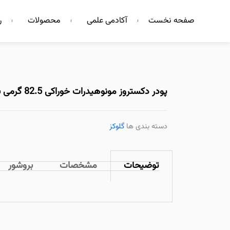
فتن
صفحه نخست
آکادمی علمی
محصولات
ر
ه
حتوا
پودر دکستروز مونوهیدرات خوراکی 82.5 گرمی با طعم پرتقال (بطری)
دسته بندی ها
گلوکز
توضیحات
مشخصات
بروشور