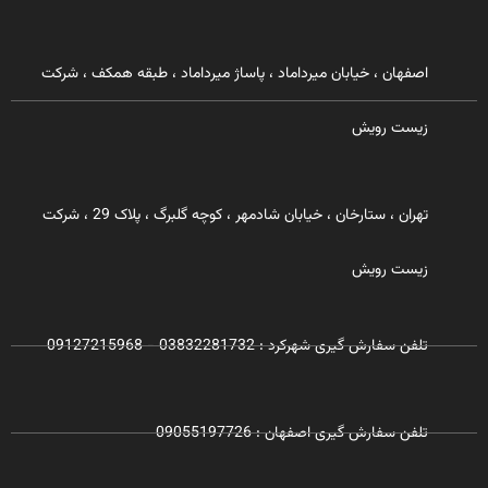
اصفهان ، خیابان میرداماد ، پاساژ میرداماد ، طبقه همکف ، شرکت
زیست رویش
تهران ، ستارخان ، خیابان شادمهر ، کوچه گلبرگ ، پلاک 29 ، شرکت
زیست رویش
تلفن سفارش گیری شهرکرد : 03832281732 - 09127215968
تلفن سفارش گیری اصفهان : 09055197726