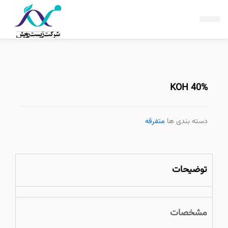
فتن
ه
حتوا
40% KOH
دسته بندی ها
متفرقه
توضیحات
مشخصات