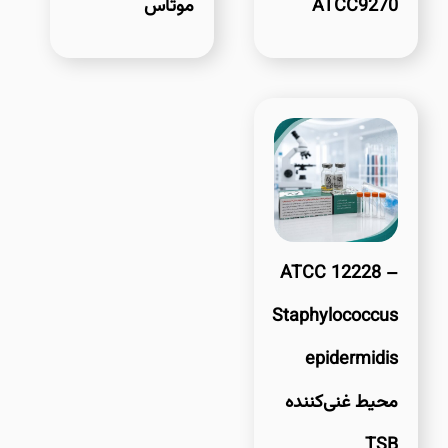
ATCC9270
موتاس
ATCC 12228 –
Staphylococcus
epidermidis
محیط غنی‌کننده
TSB