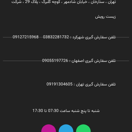
تهران ، ستارخان ، خیابان شادمهر ، کوچه گلبرگ ، پلاک 29 ، شرکت
زیست رویش
تلفن سفارش گیری شهرکرد : 03832281732 - 09127215968
تلفن سفارش گیری اصفهان : 09055197726
تلفن سفارش گیری تهران : 09191304605
شنبه تا پنج شنبه ساعت 07:30 تا 17:30
I
T
W