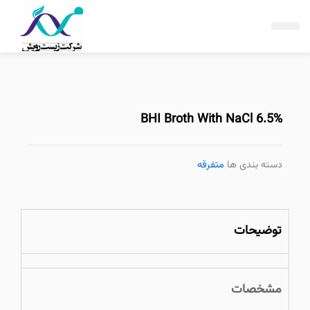
فتن
ه
حتوا
BHI Broth With NaCl 6.5%
دسته بندی ها
متفرقه
توضیحات
مشخصات