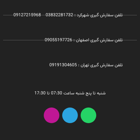
تلفن سفارش گیری شهرکرد : 03832281732 - 09127215968
تلفن سفارش گیری اصفهان : 09055197726
تلفن سفارش گیری تهران : 09191304605
شنبه تا پنج شنبه ساعت 07:30 تا 17:30
I
T
W
n
e
h
s
l
a
t
e
t