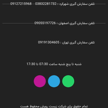
تلفن سفارش گیری شهرکرد : 03832281732 - 09127215968
تلفن سفارش گیری اصفهان : 09055197726
تلفن سفارش گیری تهران : 09191304605
شنبه تا پنج شنبه ساعت 07:30 تا 17:30
I
T
W
n
e
h
s
l
a
t
e
t
a
g
s
تمام حقوق برای شرکت زیست رویش محفوظ هست