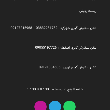
زیست رویش
تلفن سفارش گیری شهرکرد : 03832281732 - 09127215968
تلفن سفارش گیری اصفهان : 09055197726
تلفن سفارش گیری تهران : 09191304605
شنبه تا پنج شنبه ساعت 07:30 تا 17:30
I
T
W
n
e
h