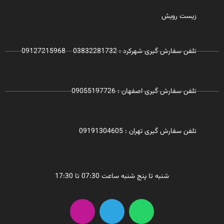
زیست رویش
تلفن سفارش گیری شهرکرد : 03832281732 - 09127215968
تلفن سفارش گیری اصفهان : 09055197726
تلفن سفارش گیری تهران : 09191304605
شنبه تا پنج شنبه ساعت 07:30 تا 17:30
I
T
W
n
e
h