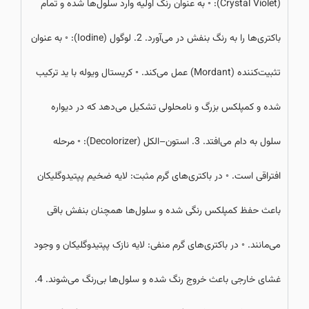
(Crystal Violet): ◦ به عنوان رنگ اولیه وارد سلول‌ها شده و تمام
باکتری‌ها را به رنگ بنفش در می‌آورد. 2. لوگول (Iodine): ◦ به عنوان
تثبیت‌کننده (Mordant) عمل می‌کند. ◦ کریستال ویوله با ید ترکیب
شده و کمپلکس بزرگ و نامحلولی تشکیل می‌دهد که در دیواره
سلول به دام می‌افتد. 3. استون–الکل (Decolorizer): ◦ مرحله
افتراقی است. ◦ در باکتری‌های گرم مثبت: لایه ضخیم پپتیدوگلیکان
باعث حفظ کمپلکس رنگی شده و سلول‌ها همچنان بنفش باقی
می‌مانند. ◦ در باکتری‌های گرم منفی: لایه نازک پپتیدوگلیکان و وجود
غشای خارجی باعث خروج رنگ شده و سلول‌ها بی‌رنگ می‌شوند. 4.