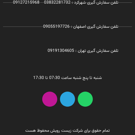
تلفن سفارش گیری شهرکرد : 03832281732 - 09127215968
تلفن سفارش گیری اصفهان : 09055197726
تلفن سفارش گیری تهران : 09191304605
شنبه تا پنج شنبه ساعت 07:30 تا 17:30
I
T
W
n
e
h
s
l
a
t
e
t
a
g
s
g
r
a
تمام حقوق برای شرکت زیست رویش محفوظ هست