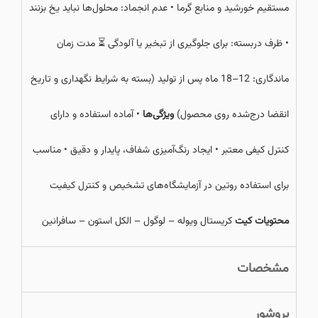
مستقیم خورشید و منابع گرما • عدم انجماد: محلول‌ها نباید یخ بزنند
• ظرف دربسته: برای جلوگیری از تبخیر یا آلودگی ⏳ مدت زمان
ماندگاری: 12–18 ماه پس از تولید (بسته به شرایط نگهداری و تاریخ
انقضا درج‌شده روی محصول)
ویژگی‌ها
• آماده استفاده و دارای
کنترل کیفی معتبر • ایجاد رنگ‌آمیزی شفاف، پایدار و دقیق • مناسب
برای استفاده روتین در آزمایشگاه‌های تشخیص و کنترل کیفیت
محتویات کیت
کریستال ویوله – لوگول – الکل استون – سافرانین
مشخصات
بروشور