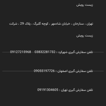
زیست رویش
تهران ، ستارخان ، خیابان شادمهر ، کوچه گلبرگ ، پلاک 29 ، شرکت
زیست رویش
تلفن سفارش گیری شهرکرد : 03832281732 - 09127215968
تلفن سفارش گیری اصفهان : 09055197726
تلفن سفارش گیری تهران : 09191304605