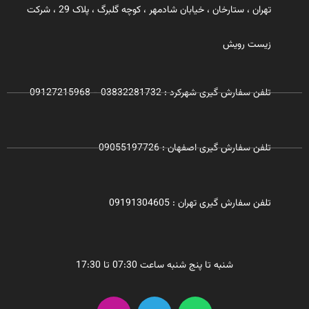
تهران ، ستارخان ، خیابان شادمهر ، کوچه گلبرگ ، پلاک 29 ، شرکت
زیست رویش
تلفن سفارش گیری شهرکرد : 03832281732 - 09127215968
تلفن سفارش گیری اصفهان : 09055197726
تلفن سفارش گیری تهران : 09191304605
شنبه تا پنج شنبه ساعت 07:30 تا 17:30
I
T
W