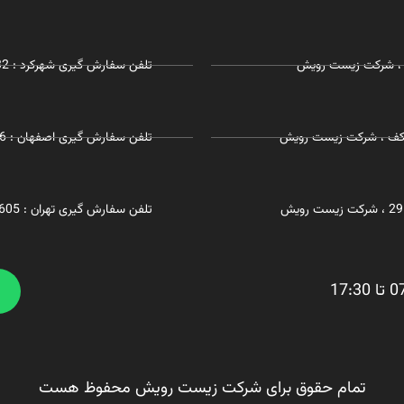
تلفن سفارش گیری شهرکرد : 03832281732 - 09127215968
 همکف ، شرکت زیست رویش
تلفن سفارش گیری اصفهان : 09055197726
تلفن سفارش گیری تهران : 09191304605
تمام حقوق برای شرکت زیست رویش محفوظ هست