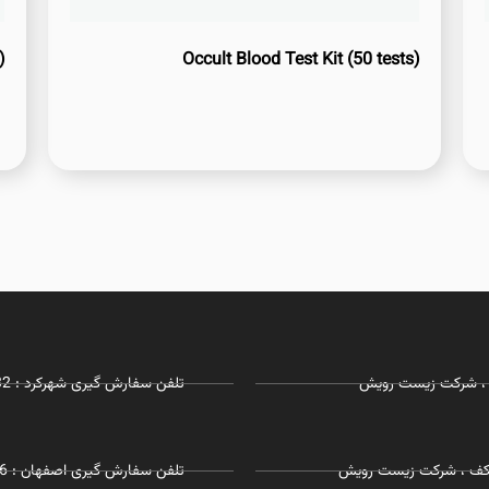
)
Occult Blood Test Kit (50 tests)
تلفن سفارش گیری شهرکرد : 03832281732 - 09127215968
 همکف ، شرکت زیست رویش
تلفن سفارش گیری اصفهان : 09055197726