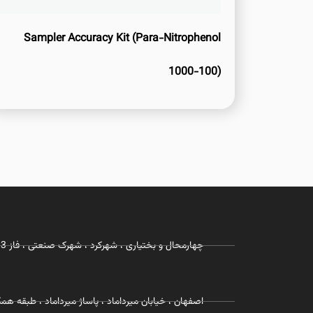
Sampler Accuracy Kit (Para-Nitrophenol
1000-100)
چهارمحال و بختیاری ، شهرکرد ، شهرک صنعتی ، فاز 3 ، شرکت زیست رویش
اصفهان ، خیابان میرداماد ، پاساژ میرداماد ، طبقه