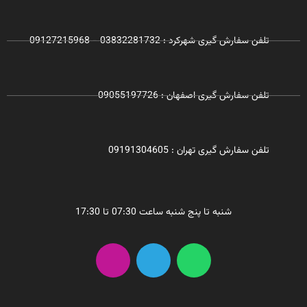
تلفن سفارش گیری شهرکرد : 03832281732 - 09127215968
تلفن سفارش گیری اصفهان : 09055197726
تلفن سفارش گیری تهران : 09191304605
شنبه تا پنج شنبه ساعت 07:30 تا 17:30
I
T
W
n
e
h
s
l
a
t
e
t