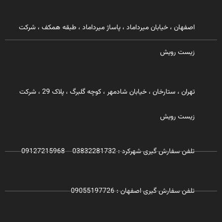
اصفهان ، خیابان میرداماد ، پاساژ میرداماد ، طبقه همکف ، شرکت
زیست رویش
تهران ، ستارخان ، خیابان شادمهر ، کوچه گلبرگ ، پلاک 29 ، شرکت
زیست رویش
تلفن سفارش گیری شهرکرد : 03832281732 - 09127215968
تلفن سفارش گیری اصفهان : 09055197726