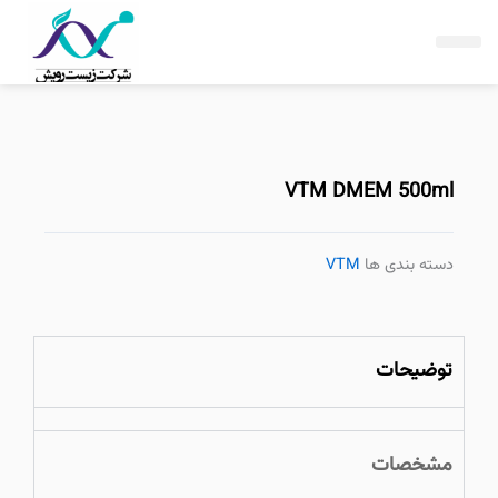
فتن
ه
حتوا
VTM DMEM 500ml
دسته بندی ها
VTM
توضیحات
مشخصات