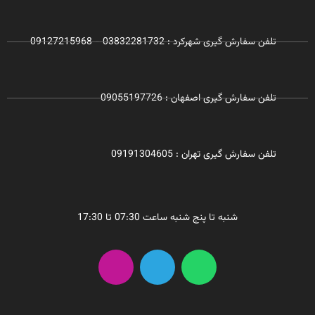
تلفن سفارش گیری شهرکرد : 03832281732 - 09127215968
تلفن سفارش گیری اصفهان : 09055197726
تلفن سفارش گیری تهران : 09191304605
شنبه تا پنج شنبه ساعت 07:30 تا 17:30
I
T
W
n
e
h
s
l
a
t
e
t