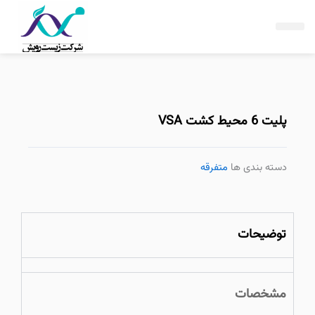
فتن
ه
حتوا
پلیت 6 محیط کشت VSA
دسته بندی ها
متفرقه
توضیحات
مشخصات