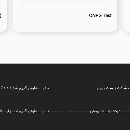
)
ONPG Test
تلفن سفارش گیری شهرکرد : 03832281732 - 09127215968
 همکف ، شرکت زیست رویش
تلفن سفارش گیری اصفهان : 09055197726