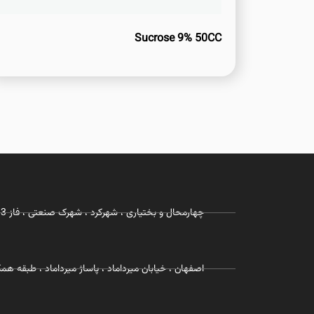
Sucrose 9% 50CC
چهارمحال و بختیاری ، شهرکرد ، شهرک صنعتی ، فاز 3 ، شرکت زیست رویش
اصفهان ، خیابان میرداماد ، پاساژ میرداماد ، طبقه