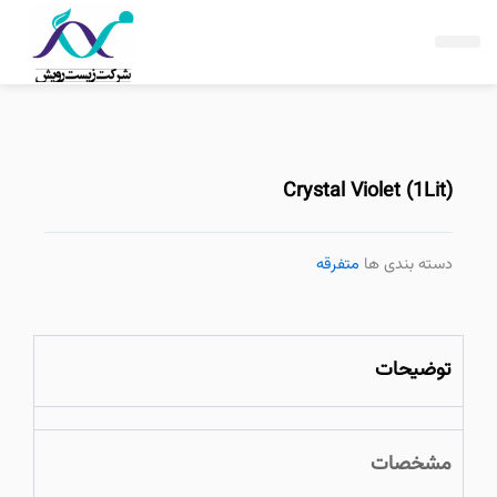
فتن
ه
حتوا
(1Lit) Crystal Violet
دسته بندی ها
متفرقه
توضیحات
مشخصات