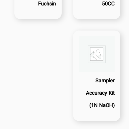
Fuchsin
50CC
Sampler
Accuracy Kit
(1N NaOH)