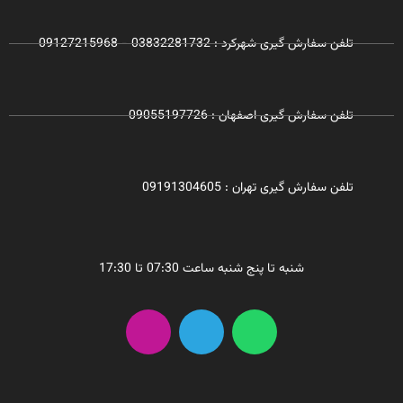
تلفن سفارش گیری شهرکرد : 03832281732 - 09127215968
تلفن سفارش گیری اصفهان : 09055197726
تلفن سفارش گیری تهران : 09191304605
شنبه تا پنج شنبه ساعت 07:30 تا 17:30
I
T
W
n
e
h
s
l
a
t
e
t