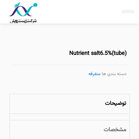
فتن
ه
حتوا
Nutrient salt6.5%(tube)
دسته بندی ها
متفرقه
توضیحات
مشخصات