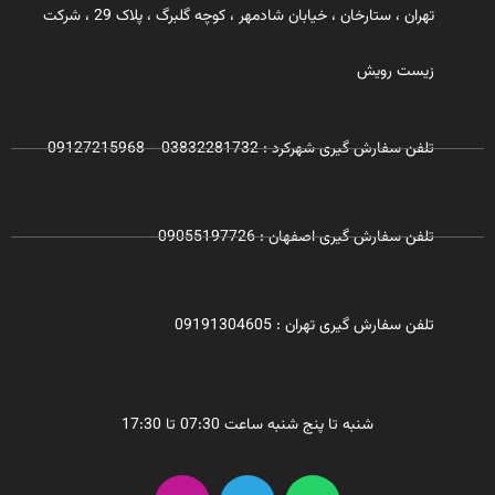
تهران ، ستارخان ، خیابان شادمهر ، کوچه گلبرگ ، پلاک 29 ، شرکت
زیست رویش
تلفن سفارش گیری شهرکرد : 03832281732 - 09127215968
تلفن سفارش گیری اصفهان : 09055197726
تلفن سفارش گیری تهران : 09191304605
شنبه تا پنج شنبه ساعت 07:30 تا 17:30
I
T
W