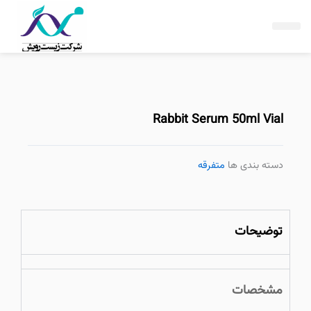
فتن
ه
حتوا
Rabbit Serum 50ml Vial
دسته بندی ها
متفرقه
توضیحات
مشخصات