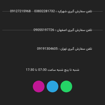
تلفن سفارش گیری شهرکرد : 03832281732 - 09127215968
تلفن سفارش گیری اصفهان : 09055197726
تلفن سفارش گیری تهران : 09191304605
شنبه تا پنج شنبه ساعت 07:30 تا 17:30
I
T
W
n
e
h
s
l
a
t
e
t